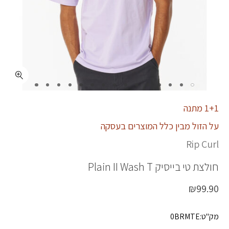
כמות PLAIN II WASH T
1+1 מתנה
על הזול מבין כלל המוצרים בעסקה
Rip Curl
חולצת טי בייסיק
Plain II Wash T
₪
99.90
מק"ט:0BRMTE