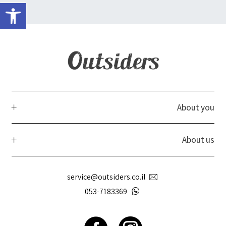
פתח 
About you
About us
service@outsiders.co.il
053-7183369