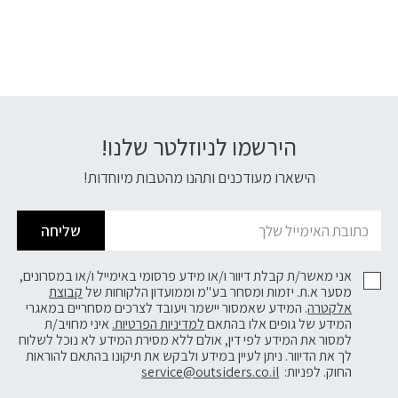
הירשמו לניוזלטר שלנו!
דוא׳׳ל
הישארו מעודכנים ותהנו מהטבות מיוחדות!
שליחה
אני מאשר/ת קבלת דיוור ו/או מידע פרסומי באימייל ו/או במסרונים,
מסער א.ת. יזמות ומסחר בע"מ וממועדון הלקוחות של
קבוצת
אלקטרה
. המידע שאמסור יישמר ויעובד לצרכים מסחריים במאגרי
המידע של גופים אלו בהתאם
למדיניות הפרטיות.
איני מחויב/ת
למסור את המידע לפי דין, אולם ללא מסירת המידע לא נוכל לשלוח
לך את הדיוור. ניתן לעיין במידע ולבקש את תיקונו בהתאם להוראות
החוק. לפניות:
service@outsiders.co.il