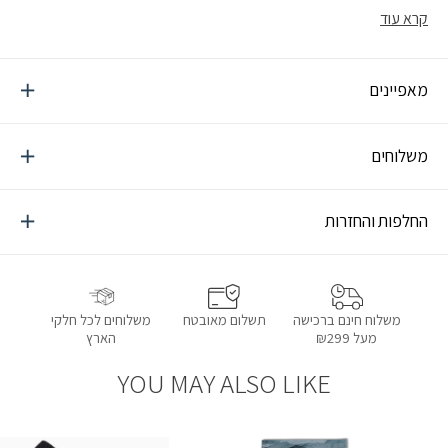
נמתח ל-4 כיוונים לשיפור הנוחות וחופש התנועה. בזכות האלסטיות
קרא עוד
הגבוהה של הבד, ניתן ללבוש את הפריט כחם צוואר, כובע, בלקלאווה
(מסיכת סקי לפנים) ולהתאים אותו לתנאי מזג אוויר שונים. הבד קל משקל
ונושם, מעניק בידוד תרמי גבוה ושומר על חום גוף בזמן פעילויות
מאפיינים
אינטנסיבית במזג אוויר קר מאוד. סדרת דגמי POLAR מגיעה במגוון
סגנונות וצבעים, אופנתית ומתאימה לסגנונות לבוש שונים.
משלוחים
החלפות והחזרות
תשלום מאובטח
משלוחים לכל חלקי
משלוח חינם ברכישה
הארץ
מעל ₪299
YOU MAY ALSO LIKE