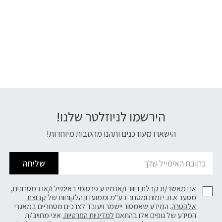
הירשמו לניוזלטר שלנו!
דוא׳׳ל
הישארו מעודכנים ותהנו מהטבות מיוחדות!
שליחה
אני מאשר/ת קבלת דיוור ו/או מידע פרסומי באימייל ו/או במסרונים,
מסער א.ת. יזמות ומסחר בע"מ וממועדון הלקוחות של
קבוצת
אלקטרה
. המידע שאמסור יישמר ויעובד לצרכים מסחריים במאגרי
המידע של גופים אלו בהתאם
למדיניות הפרטיות.
איני מחויב/ת