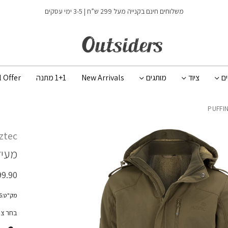
כמות PUFFIN X
משלוחים חינם בקנייה מעל 299 ש”ח | 3-5 ימי עסקים
ים
ציוד
מותגים
New Arrivals
1+1 מתנה
l Offer
ztec
מעיל
99.90
מק"ט:200226
בחר צ