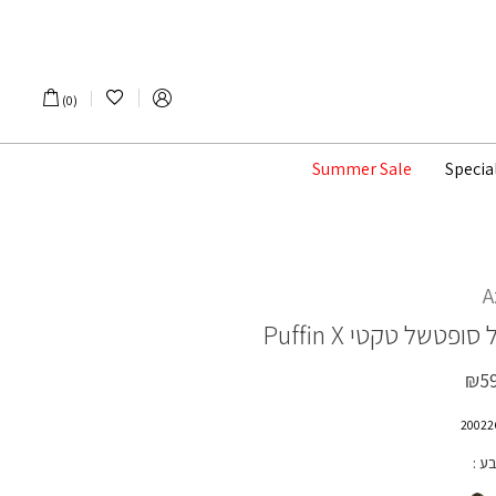
הרשימה שלי
0
Summer Sale
Specia
A
 סופטשל טקטי
Puffin X
₪
5
בע