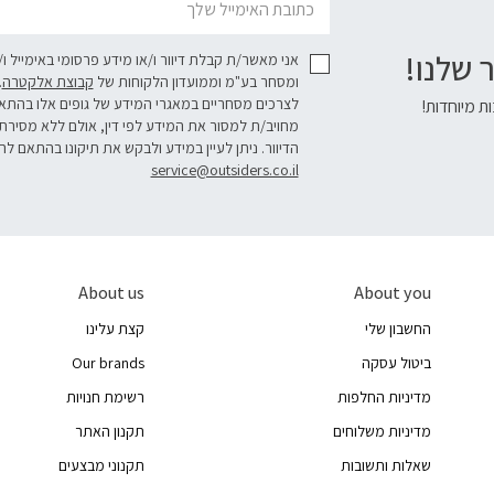
 שלנו!
אני מאשר/ת קבלת דיוור ו/או מידע פרסומי באימייל ו
ומסחר בע"מ וממועדון הלקוחות של
קבוצת אלקטרה
.
לצרכים מסחריים במאגרי המידע של גופים אלו בהת
ת מיוחדות!
מחויב/ת למסור את המידע לפי דין, אולם ללא מסירת
הדיוור. ניתן לעיין במידע ולבקש את תיקונו בהתאם לה
service@outsiders.co.il
About us
About you
החשבון שלי
קצת עלינו
ביטול עסקה
Our brands
מדיניות החלפות
רשימת חנויות
מדיניות משלוחים
תקנון האתר
שאלות ותשובות
תקנוני מבצעים