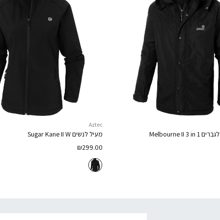
Aztec
לגברים
Melbourne II 3 in 1
מעיל לנשים
Sugar Kane II W
₪
299.00
דוא׳׳ל