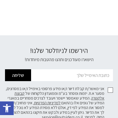
הירשמו לניוזלטר שלנו!
דוא׳׳ל
הישארו מעודכנים ותהנו מהטבות מיוחדות!
שליחה
אני מאשר/ת קבלת דיוור ו/או מידע פרסומי באימייל ו/או במסרונים,
מסער א.ת. יזמות ומסחר בע"מ וממועדון הלקוחות של
קבוצת
אלקטרה
. המידע שאמסור יישמר ויעובד לצרכים מסחריים במאגרי
פתח 
המידע של גופים אלו בהתאם
למדיניות הפרטיות.
איני מחויב/ת
למסור את המידע לפי דין, אולם ללא מסירת המידע לא נוכל לשלוח
לך את הדיוור. ניתן לעיין במידע ולבקש את תיקונו בהתאם להוראות
החוק. לפניות:
service@outsiders.co.il