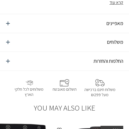
קרא עוד
מרבית ועמידות ממושכת. שילוב של עיצוב עמיד ונושם לתמיכה
אולטימטיבית לאורך כל היום עם תפרים רכים במיוחד, תחתוני Butter
Blend מציעים התאמה מושלמת ונוחות מרבית. מיוצרים בשילוב עם
מאפיינים
טכנולוגיית Feather-Seam למניעת גירויים בעור ע”י תפרים רכים שאינם
מורגשים. במידה ואתם מתלבטים בין מידות, מומלץ להזמין מידה אחת
גדולה יותר להתאמה מושלמת.
משלוחים
החלפות והחזרות
תשלום מאובטח
משלוחים לכל חלקי
משלוח חינם ברכישה
הארץ
מעל ₪299
YOU MAY ALSO LIKE
הוספה למועדפים