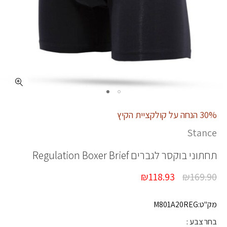
כמות REGULATION BOXER BRIEF
30% הנחה על קולקציית הקיץ
Stance
תחתוני בוקסר לגברים
Regulation Boxer Brief
₪
118.93
₪
169.90
מק"ט:M801A20REG
בחר צבע