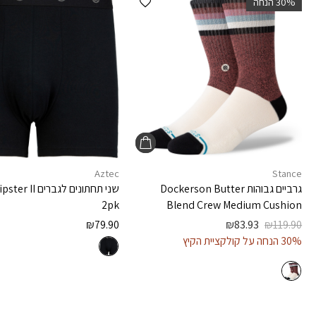
‫30% הנחה
Aztec
Stance
גרביים גבוהות
Dockerson Butter
שני תחתונים לגברים
ipster II
2pk
Blend Crew Medium Cushion
₪
79.90
₪
83.93
₪
119.90
30% הנחה על קולקציית הקיץ