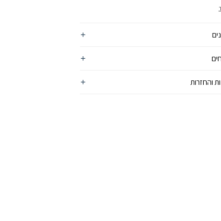
זוקי קוולאר, נוחות ללבישה ולשימוש, כל המאפיינים שניתן
מחיר מעולה
ים
ים
ת והחזרות