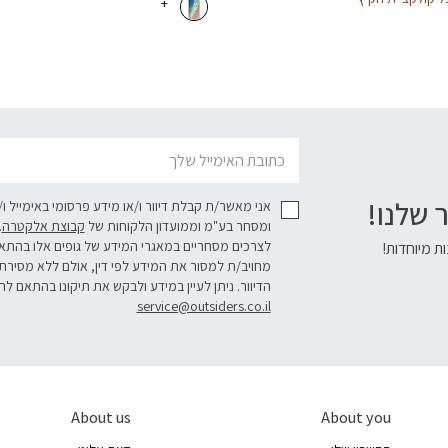
+
דוא׳׳ל
 שלנו!
אני מאשר/ת קבלת דיוור ו/או מידע פרסומי באימייל ו
ומסחר בע"מ וממועדון הלקוחות של
קבוצת אלקטרה
.
לצרכים מסחריים במאגרי המידע של גופים אלו בהת
ת מיוחדות!
מחויב/ת למסור את המידע לפי דין, אולם ללא מסירת
הדיוור. ניתן לעיין במידע ולבקש את תיקונו בהתאם לה
service@outsiders.co.il
About us
About you