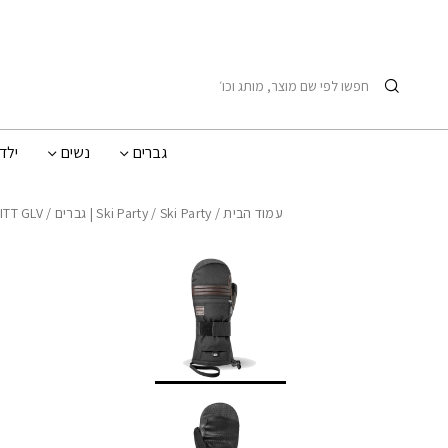
בחזרה למעלה
Skip to Content
חיפוש
גברים
נשים
ילד
עמוד הבית
/
Ski Party | גברים
/
Ski Party
/ SB GUARD MITT GLV