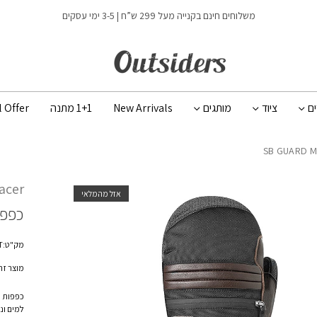
משלוחים חינם בקנייה מעל 299 ש”ח | 3-5 ימי עסקים
ים
ציוד
מותגים
New Arrivals
1+1 מתנה
l Offer
acer
אזל מהמלאי
כפפו
מק"ט:SBGUARDMITT
מוצר זה 
כפפות ס
למים ונ