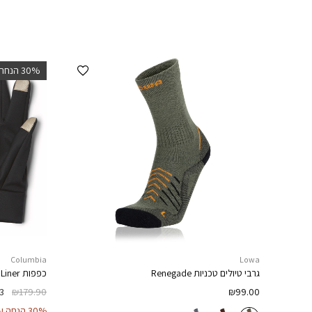
הוספה למועדפים
‫30% הנחה
Columbia
Lowa
גרבי טיולים טכניות
Renegade
כפפות
Liner
3
₪
179.90
₪
99.00
30% הנחה על קולקציית הקיץ