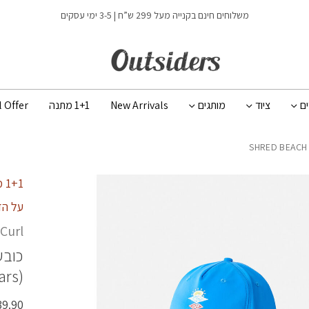
כמות SHRED BEACH CAP - BOY
משלוחים חינם בקנייה מעל 299 ש”ח | 3-5 ימי עסקים
ים
ציוד
מותגים
New Arrivals
1+1 מתנה
l Offer
1+1 מתנה
על הז
 Curl
כובע
ars)
39.90