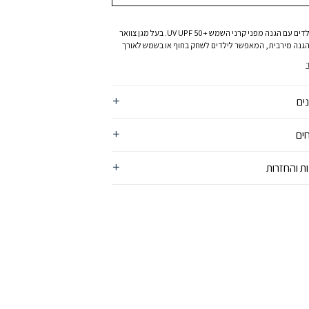
כובע לילדים עם הגנה מפני קרני השמש +UV UPF 50. בעל מגן צוואר
והגנה מירבית, המאפשר לילדים לשחק בחוף או בשמש לאורך
גו מודפס למראה קול, ושרוך מתכוונן המבטיח התאמה
אים לגילאי 8-16 שנים.
ים
ים
ת והחזרות