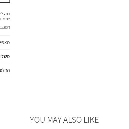
לכיסוי 
זמן. לו
קרא עוד
מושלמת. מת
מאפיינ
משלוח
החלפו
YOU MAY ALSO LIKE