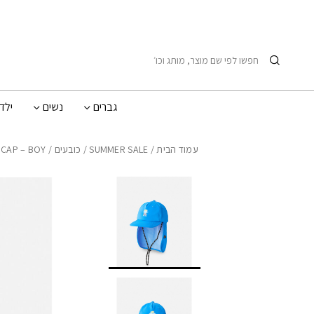
בחזרה למעלה
Skip to Content
חיפוש
גברים
נשים
ילד
עמוד הבית
/
SUMMER SALE
/
כובעים
/ SHRED BEACH CAP – BOY