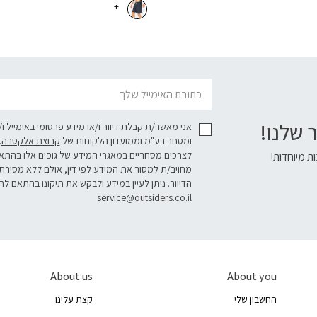
+
דוא׳׳ל
 שלנו!
אני מאשר/ת קבלת דיוור ו/או מידע פרסומי באימייל ו
ומסחר בע"מ וממועדון הלקוחות של
קבוצת אלקטרה
.
לצרכים מסחריים במאגרי המידע של גופים אלו בהת
ת מיוחדות!
מחויב/ת למסור את המידע לפי דין, אולם ללא מסירת
הדיוור. ניתן לעיין במידע ולבקש את תיקונו בהתאם לה
service@outsiders.co.il
About us
About you
החשבון שלי
קצת עלינו