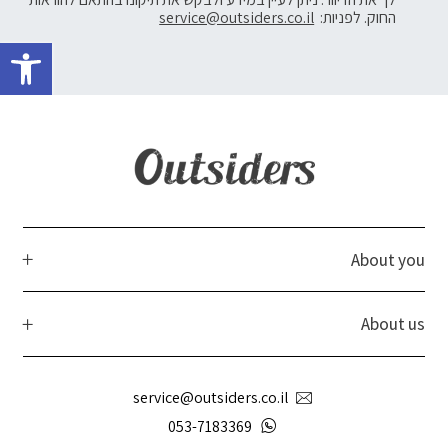
החוק. לפניות:
service@outsiders.co.il
פתח 
About you
About us
service@outsiders.co.il
053-7183369