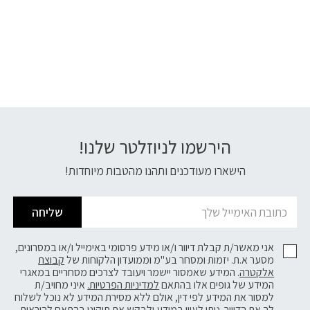
הירשמו לניוזלטר שלנו!
דוא׳׳ל
הישארו מעודכנים ותהנו מהטבות מיוחדות!
שליחה
אני מאשר/ת קבלת דיוור ו/או מידע פרסומי באימייל ו/או במסרונים,
מסער א.ת. יזמות ומסחר בע"מ וממועדון הלקוחות של
קבוצת
אלקטרה
. המידע שאמסור יישמר ויעובד לצרכים מסחריים במאגרי
המידע של גופים אלו בהתאם
למדיניות הפרטיות.
איני מחויב/ת
למסור את המידע לפי דין, אולם ללא מסירת המידע לא נוכל לשלוח
לך את הדיוור. ניתן לעיין במידע ולבקש את תיקונו בהתאם להוראות