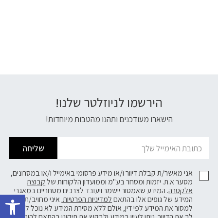
הירשמו לניוזלטר שלנו!
דוא׳׳ל
הישארו מעודכנים ותהנו מהטבות מיוחדות!
שליחה
אני מאשר/ת קבלת דיוור ו/או מידע פרסומי באימייל ו/או במסרונים,
מסער א.ת. יזמות ומסחר בע"מ וממועדון הלקוחות של
קבוצת
פתח 
אלקטרה
. המידע שאמסור יישמר ויעובד לצרכים מסחריים במאגרי
המידע של גופים אלו בהתאם
למדיניות הפרטיות.
איני מחויב/ת
למסור את המידע לפי דין, אולם ללא מסירת המידע לא נוכל לשלוח
לך את הדיוור. ניתן לעיין במידע ולבקש את תיקונו בהתאם להוראות