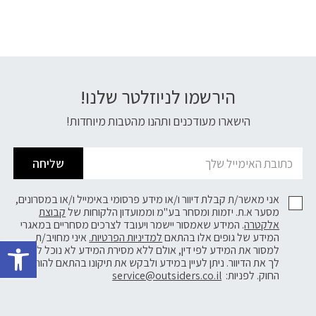
הירשמו לניוזלטר שלנו!
דוא׳׳ל
הישארו מעודכנים ותהנו מהטבות מיוחדות!
שליחה
אני מאשר/ת קבלת דיוור ו/או מידע פרסומי באימייל ו/או במסרונים,
מסער א.ת. יזמות ומסחר בע"מ וממועדון הלקוחות של
קבוצת
אלקטרה
. המידע שאמסור יישמר ויעובד לצרכים מסחריים במאגרי
פתח 
המידע של גופים אלו בהתאם
למדיניות הפרטיות.
איני מחויב/ת
למסור את המידע לפי דין, אולם ללא מסירת המידע לא נוכל לשלוח
לך את הדיוור. ניתן לעיין במידע ולבקש את תיקונו בהתאם להוראות
החוק. לפניות:
service@outsiders.co.il