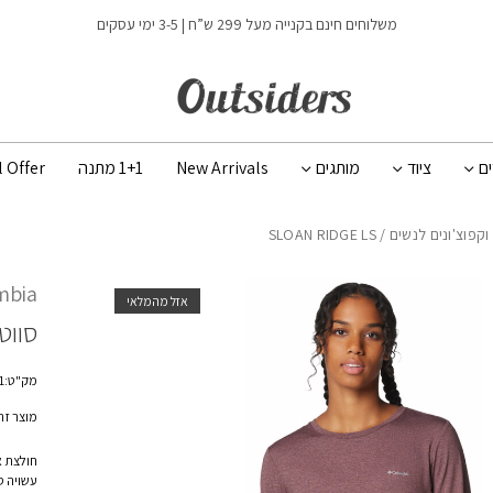
משלוחים חינם בקנייה מעל 299 ש”ח | 3-5 ימי עסקים
ים
ציוד
מותגים
New Arrivals
1+1 מתנה
l Offer
וקפוצ'ונים לנשים
/ SLOAN RIDGE LS
mbia
אזל מהמלאי
סווט
מק"ט:2087111
מוצר זה 
חולצת א
עשויה ס