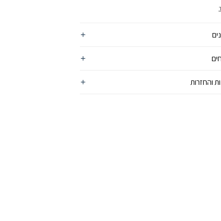
גינה מקרני השמש
ים
ים
ת והחזרות