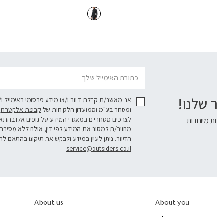
דוא׳׳ל
 שלנו!
אני מאשר/ת קבלת דיוור ו/או מידע פרסומי באימייל ו
ומסחר בע"מ וממועדון הלקוחות של
קבוצת אלקטרה
.
לצרכים מסחריים במאגרי המידע של גופים אלו בהת
ת מיוחדות!
מחויב/ת למסור את המידע לפי דין, אולם ללא מסירת
הדיוור. ניתן לעיין במידע ולבקש את תיקונו בהתאם לה
service@outsiders.co.il
About us
About you