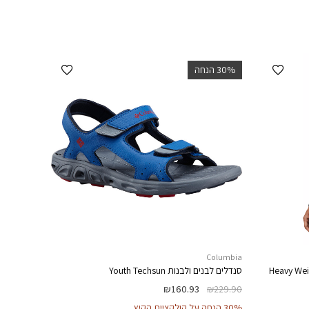
הוספה למועדפים
הוספה למועדפים
‫30% הנחה
Columbia
Heavy Wei
סנדלים לבנים ולבנות
Youth Techsun
₪
160.93
₪
229.90
30% הנחה על קולקציית הקיץ