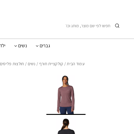
בחזרה למעלה
Skip to Content
חיפוש
גברים
נשים
ילד
עמוד הבית
/
קולקציית חורף
/
נשים
/
חולצות פליסים 