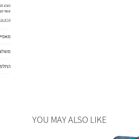
כובע מצ
עשוי מב
לאורך כ
קרא עוד
מושלמת,
לפעילויו
שמחפש ש
מאפיינ
משלוח
החלפו
YOU MAY ALSO LIKE