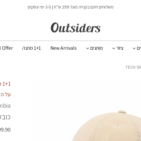
כמות TECH SHADE III HAT
משלוחים חינם בקנייה מעל 299 ש”ח | 3-5 ימי עסקים
ים
ציוד
מותגים
New Arrivals
1+1 מתנה
l Offer
1+1 מתנה
על הז
mbia
כובע
99.90