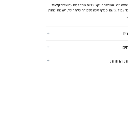
חייה טכני המשלב פונקציונליות מתקדמת עם עיצוב קלאסי.
ד עמיד, נושם ומנדף זיעה לשמירה על תחושת רעננות ונוחות
ל היום. כולל רצועת אבזם אחורית מתכווננת להתאמה
 ולוגו קולומביה המוכר מוסיף טאץ’ של סטייל. מתאים
ת חוץ, טיולים, חופי-ים, או ליום קיץ בעיר – פריט חובה לכל מי
ילוב של מראה אופנתי ופונקציונליות.
ים
ים
ת והחזרות