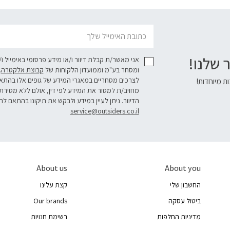
דוא׳׳ל
 שלנו!
אני מאשר/ת קבלת דיוור ו/או מידע פרסומי באימייל ו
ומסחר בע"מ וממועדון הלקוחות של
קבוצת אלקטרה
.
לצרכים מסחריים במאגרי המידע של גופים אלו בהת
ת מיוחדות!
מחויב/ת למסור את המידע לפי דין, אולם ללא מסירת
הדיוור. ניתן לעיין במידע ולבקש את תיקונו בהתאם לה
service@outsiders.co.il
About us
About you
החשבון שלי
קצת עלינו
ביטול עסקה
Our brands
מדיניות החלפות
רשימת חנויות