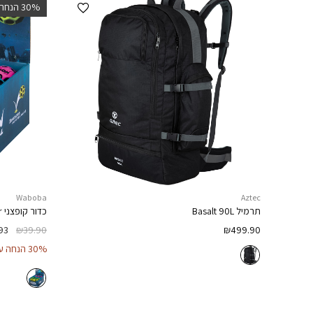
הוספה למועדפים
‫30% הנחה
Waboba
Aztec
תרמיל
Basalt 90L
כדור קופצני
r
93
₪
39.90
₪
499.90
30% הנחה על קולקציית הקיץ