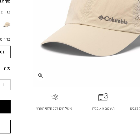
מק"ט:2121071
בחר צ
בחר מ
01
נקה
₪
תשלום מאובטח
משלוחים לכל חלקי הארץ