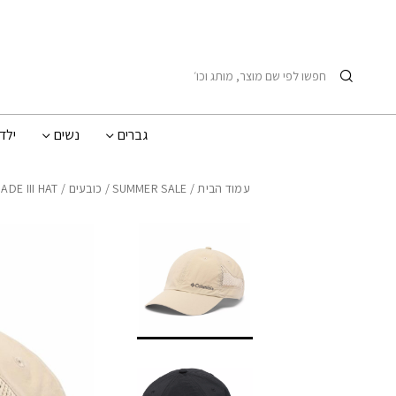
בחזרה למעלה
Skip to Content
חיפוש
גברים
נשים
ילד
עמוד הבית
/
SUMMER SALE
/
כובעים
/ TECH SHADE III HAT