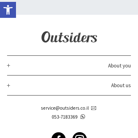
פתח 
About you
About us
service@outsiders.co.il
053-7183369