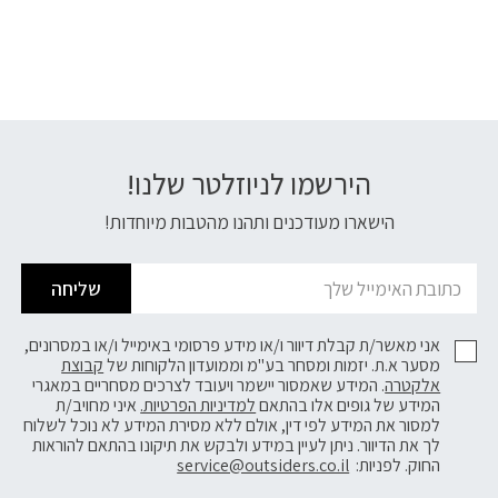
הירשמו לניוזלטר שלנו!
דוא׳׳ל
הישארו מעודכנים ותהנו מהטבות מיוחדות!
שליחה
אני מאשר/ת קבלת דיוור ו/או מידע פרסומי באימייל ו/או במסרונים,
מסער א.ת. יזמות ומסחר בע"מ וממועדון הלקוחות של
קבוצת
אלקטרה
. המידע שאמסור יישמר ויעובד לצרכים מסחריים במאגרי
המידע של גופים אלו בהתאם
למדיניות הפרטיות.
איני מחויב/ת
למסור את המידע לפי דין, אולם ללא מסירת המידע לא נוכל לשלוח
לך את הדיוור. ניתן לעיין במידע ולבקש את תיקונו בהתאם להוראות
החוק. לפניות:
service@outsiders.co.il