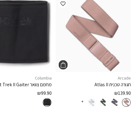
הוספה למועדפים
Columbia
Arcade
חגורה טכנית
Atlas II
מחמם צוואר
t Trek II Gaiter
₪
99.90
₪
139.90
+