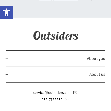
פתח 
About you
About us
service@outsiders.co.il
053-7183369