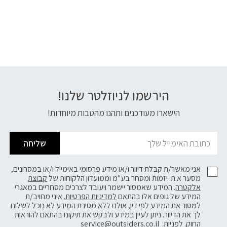
הירשמו לניוזלטר שלנו!
דוא׳׳ל
הישארו מעודכנים ותהנו מהטבות מיוחדות!
שליחה
אני מאשר/ת קבלת דיוור ו/או מידע פרסומי באימייל ו/או במסרונים,
מסער א.ת. יזמות ומסחר בע"מ וממועדון הלקוחות של
קבוצת
אלקטרה
. המידע שאמסור יישמר ויעובד לצרכים מסחריים במאגרי
המידע של גופים אלו בהתאם
למדיניות הפרטיות.
איני מחויב/ת
למסור את המידע לפי דין, אולם ללא מסירת המידע לא נוכל לשלוח
לך את הדיוור. ניתן לעיין במידע ולבקש את תיקונו בהתאם להוראות
החוק. לפניות:
service@outsiders.co.il