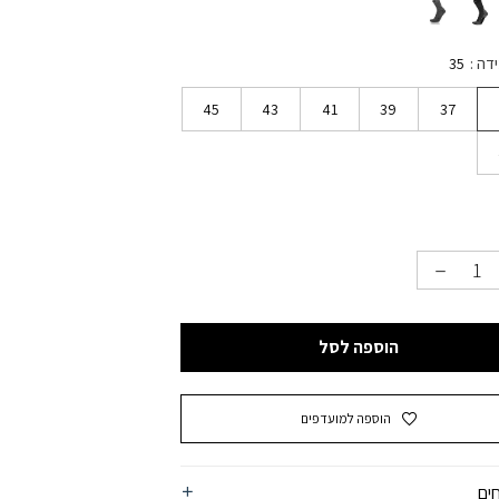
ידה
35
45
43
41
39
37
הוספה לסל
הוספה למועדפים
ים