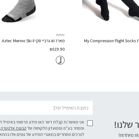
Aztec
ת
My Compression Flight Socks
מארז זוג גרביי סקי
Aztec Merino Ski II
₪
119.90
דוא׳׳ל
 שלנו!
אני מאשר/ת קבלת דיוור ו/או מידע פרסומי באימייל ו
ומסחר בע"מ וממועדון הלקוחות של
קבוצת אלקטרה
.
לצרכים מסחריים במאגרי המידע של גופים אלו בהת
ת מיוחדות!