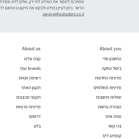
מחויב/ת למסור את המידע לפי דין, אולם ללא מסירת
הדיוור. ניתן לעיין במידע ולבקש את תיקונו בהתאם לה
service@outsiders.co.il
About us
About you
החשבון שלי
קצת עלינו
ביטול עסקה
Our brands
מדיניות החלפות
רשימת חנויות
מדיניות משלוחים
תקנון האתר
שאלות ותשובות
תקנוני מבצעים
הצהרת נגישות
מדיניות פרטיות
מפת אתר
דרושים
צרו קשר
בלוג
קמפינג ליס