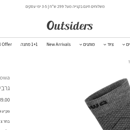
כמות TREKKING
משלוחים חינם בקנייה מעל 299 ש”ח | 3-5 ימי עסקים
ים
ציוד
מותגים
New Arrivals
1+1 מתנה
l Offer
Lowa
גרבי
89.00
מק"ט:LS19190999
בחר צ