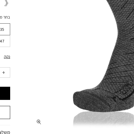
בחר מ
35
47
נקה
משלוח