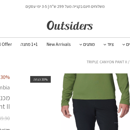
כמות TRIPLE CANYON PANT II
משלוחים חינם בקנייה מעל 299 ש”ח | 3-5 ימי עסקים
ים
ציוד
מותגים
New Arrivals
1+1 מתנה
l Offer
/ TRIPLE CANYON PAN
30% הנחה על קולקציית הקיץ
‫30% הנחה
mbia
מכנס
t II
49.90
מק"ט:2072051