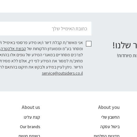
דוא׳׳ל
 שלנו!
אני מאשר/ת קבלת דיוור ו/או מידע פרסומי באימייל ו
ומסחר בע"מ וממועדון הלקוחות של
קבוצת אלקטרה
.
לצרכים מסחריים במאגרי המידע של גופים אלו בהת
ת מיוחדות!
מחויב/ת למסור את המידע לפי דין, אולם ללא מסירת
הדיוור. ניתן לעיין במידע ולבקש את תיקונו בהתאם לה
service@outsiders.co.il
About us
About you
החשבון שלי
קצת עלינו
ביטול עסקה
Our brands
מדיניות החלפות
רשימת חנויות