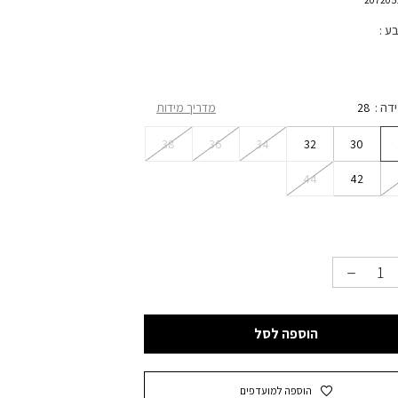
בע
ידה
28
מדריך מידות
38
36
34
32
30
44
42
הוספה לסל
הוספה למועדפים