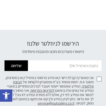
הירשמו לניוזלטר שלנו!
דוא׳׳ל
הישארו מעודכנים ותהנו מהטבות מיוחדות!
שליחה
אני מאשר/ת קבלת דיוור ו/או מידע פרסומי באימייל ו/או במסרונים,
מסער א.ת. יזמות ומסחר בע"מ וממועדון הלקוחות של
קבוצת
אלקטרה
. המידע שאמסור יישמר ויעובד לצרכים מסחריים במאגרי
פתח 
המידע של גופים אלו בהתאם
למדיניות הפרטיות.
איני מחויב/ת
למסור את המידע לפי דין, אולם ללא מסירת המידע לא נוכל לשלוח
לך את הדיוור. ניתן לעיין במידע ולבקש את תיקונו בהתאם להוראות
החוק. לפניות:
service@outsiders.co.il