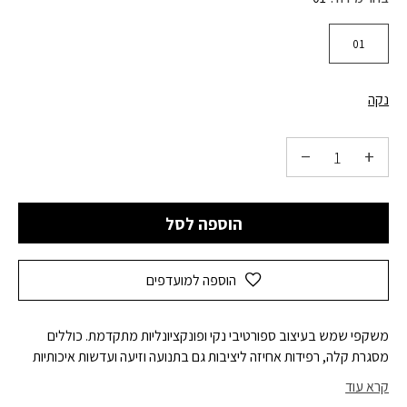
01
נקה
הוספה לסל
הוספה למועדפים
משקפי שמש בעיצוב ספורטיבי נקי ופונקציונליות מתקדמת. כוללים
מסגרת קלה, רפידות אחיזה ליציבות גם בתנועה וזיעה ועדשות איכותיות
בטכנולוגיית HDO לחדות ודיוק אופטי גבוה. שילוב אידיאלי של הגנה
קרא עוד
מלאה לעיניים (UV400), עם עמידות בפני פגיעות בשימוש יומיומי.