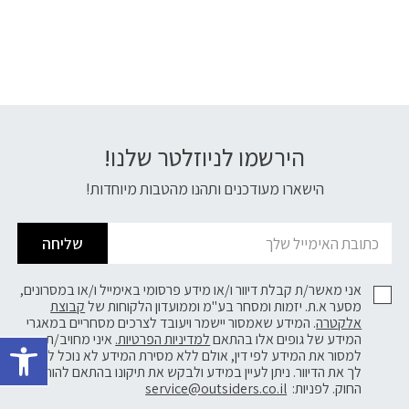
הירשמו לניוזלטר שלנו!
דוא׳׳ל
הישארו מעודכנים ותהנו מהטבות מיוחדות!
שליחה
אני מאשר/ת קבלת דיוור ו/או מידע פרסומי באימייל ו/או במסרונים,
מסער א.ת. יזמות ומסחר בע"מ וממועדון הלקוחות של
קבוצת
אלקטרה
. המידע שאמסור יישמר ויעובד לצרכים מסחריים במאגרי
פתח 
המידע של גופים אלו בהתאם
למדיניות הפרטיות.
איני מחויב/ת
למסור את המידע לפי דין, אולם ללא מסירת המידע לא נוכל לשלוח
לך את הדיוור. ניתן לעיין במידע ולבקש את תיקונו בהתאם להוראות
החוק. לפניות:
service@outsiders.co.il