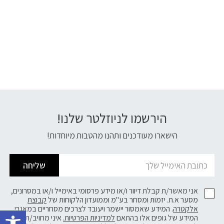
הירשמו לניוזלטר שלנו!
דוא׳׳ל
הישארו מעודכנים ותהנו מהטבות מיוחדות!
שליחה
אני מאשר/ת קבלת דיוור ו/או מידע פרסומי באימייל ו/או במסרונים,
מסער א.ת. יזמות ומסחר בע"מ וממועדון הלקוחות של
קבוצת
פתח 
אלקטרה
. המידע שאמסור יישמר ויעובד לצרכים מסחריים במאגרי
המידע של גופים אלו בהתאם
למדיניות הפרטיות.
איני מחויב/ת