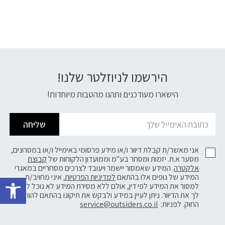
הירשמו לניוזלטר שלנו!
דוא׳׳ל
הישארו מעודכנים ותהנו מהטבות מיוחדות!
שליחה
אני מאשר/ת קבלת דיוור ו/או מידע פרסומי באימייל ו/או במסרונים,
מסער א.ת. יזמות ומסחר בע"מ וממועדון הלקוחות של
קבוצת
אלקטרה
. המידע שאמסור יישמר ויעובד לצרכים מסחריים במאגרי
פתח 
המידע של גופים אלו בהתאם
למדיניות הפרטיות.
איני מחויב/ת
למסור את המידע לפי דין, אולם ללא מסירת המידע לא נוכל לשלוח
לך את הדיוור. ניתן לעיין במידע ולבקש את תיקונו בהתאם להוראות
החוק. לפניות:
service@outsiders.co.il