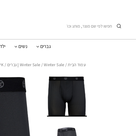
בחזרה למעלה
Skip to Content
חיפוש
גברים
נשים
ילד
עמוד הבית
/
Winter Sale | גברים
/
Winter Sale
/ WICKING UNDERWEAR II 2PK