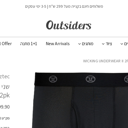
כמות WICKING UNDERWEAR II 2PK
משלוחים חינם בקנייה מעל 299 ש”ח | 3-5 ימי עסקים
ים
ציוד
מותגים
New Arrivals
1+1 מתנה
l Offer
ztec
שני 
 2pk
99.90
מק"ט:200300