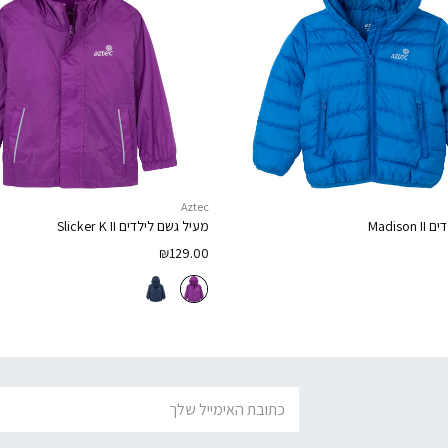
Aztec
דים
Madison II
מעיל גשם לילדים
Slicker K II
₪
129.00
דוא׳׳ל