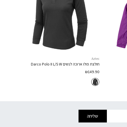
Aztec
חולצת פולו ארוכה לנשים
Darco Polo II L/S W
₪
149.90
שליחה