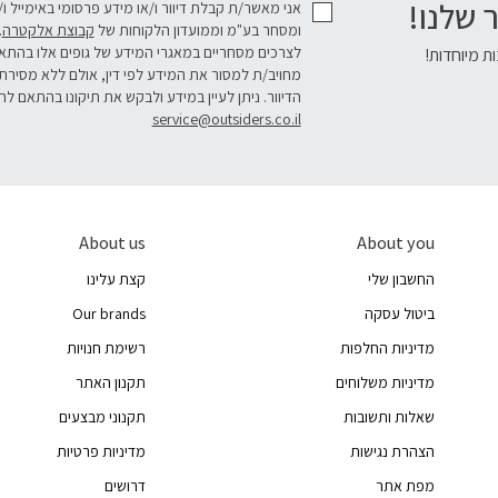
 שלנו!
אני מאשר/ת קבלת דיוור ו/או מידע פרסומי באימייל ו
ומסחר בע"מ וממועדון הלקוחות של
קבוצת אלקטרה
.
לצרכים מסחריים במאגרי המידע של גופים אלו בהת
ת מיוחדות!
מחויב/ת למסור את המידע לפי דין, אולם ללא מסירת
הדיוור. ניתן לעיין במידע ולבקש את תיקונו בהתאם לה
service@outsiders.co.il
About us
About you
החשבון שלי
קצת עלינו
ביטול עסקה
Our brands
מדיניות החלפות
רשימת חנויות
מדיניות משלוחים
תקנון האתר
שאלות ותשובות
תקנוני מבצעים
הצהרת נגישות
מדיניות פרטיות
מפת אתר
דרושים