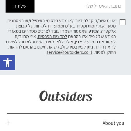
שליחה
אני מאשר/ת קבלת דיוור ו/או מידע פרסומי באימייל ו/או במסרונים,
מסער א.ת. יזמות ומסחר בע"מ וממועדון הלקוחות של
קבוצת
אלקטרה
. המידע שאמסור יישמר ויעובד לצרכים מסחריים במאגרי
המידע של גופים אלו בהתאם
למדיניות הפרטיות.
איני מחויב/ת
למסור את המידע לפי דין, אולם ללא מסירת המידע לא נוכל לשלוח
לך את הדיוור. ניתן לעיין במידע ולבקש את תיקונו בהתאם להוראות
פתח 
החוק. לפניות:
service@outsiders.co.il
About you