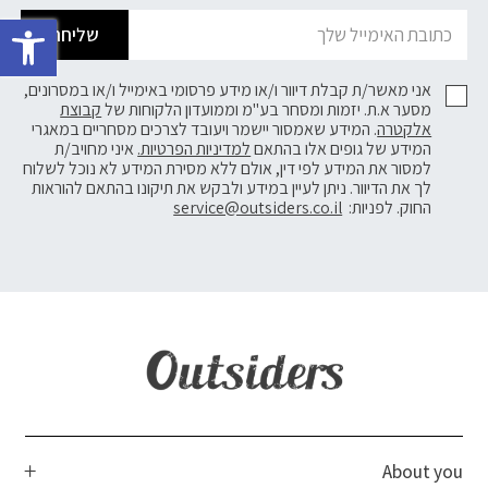
פתח 
שליחה
אני מאשר/ת קבלת דיוור ו/או מידע פרסומי באימייל ו/או במסרונים,
מסער א.ת. יזמות ומסחר בע"מ וממועדון הלקוחות של
קבוצת
אלקטרה
. המידע שאמסור יישמר ויעובד לצרכים מסחריים במאגרי
המידע של גופים אלו בהתאם
למדיניות הפרטיות.
איני מחויב/ת
למסור את המידע לפי דין, אולם ללא מסירת המידע לא נוכל לשלוח
לך את הדיוור. ניתן לעיין במידע ולבקש את תיקונו בהתאם להוראות
החוק. לפניות:
service@outsiders.co.il
About you