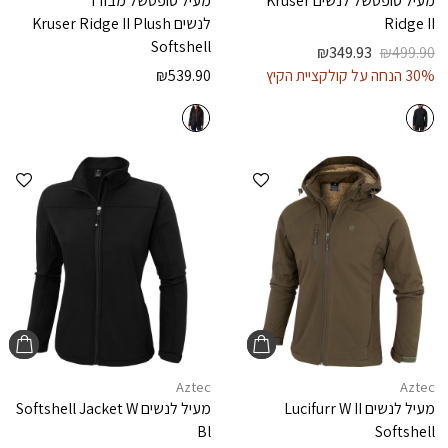
מעיל סופטשל לנשים
Kruser
מעיל סופטשל מבודד
Ridge II
לנשים
Kruser Ridge II Plush
Softshell
₪
349.93
₪
499.90
30% הנחה על קולקציית הקיץ
539.90
₪
הוספה למועדפים
הוספ
Aztec
Aztec
מעיל לנשים
Lucifurr W II
מעיל לנשים
Softshell Jacket W
Bl
Softshell