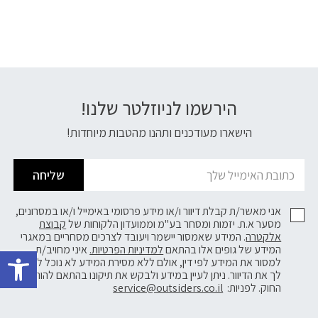
הירשמו לניוזלטר שלנו!
דוא׳׳ל
הישארו מעודכנים ותהנו מהטבות מיוחדות!
שליחה
אני מאשר/ת קבלת דיוור ו/או מידע פרסומי באימייל ו/או במסרונים,
מסער א.ת. יזמות ומסחר בע"מ וממועדון הלקוחות של
קבוצת
אלקטרה
. המידע שאמסור יישמר ויעובד לצרכים מסחריים במאגרי
פתח 
המידע של גופים אלו בהתאם
למדיניות הפרטיות.
איני מחויב/ת
למסור את המידע לפי דין, אולם ללא מסירת המידע לא נוכל לשלוח
לך את הדיוור. ניתן לעיין במידע ולבקש את תיקונו בהתאם להוראות
החוק. לפניות:
service@outsiders.co.il