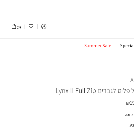
הרשימה שלי
0
Summer Sale
Specia
A
 פליס לגברים
Lynx II Full Zip
₪
1
בע