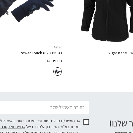
Aztec
Sugar Kane II 
כפפות פליס
Power Touch
₪
139.00
דוא׳׳ל
 שלנו!
אני מאשר/ת קבלת דיוור ו/או מידע פרסומי באימייל ו
ומסחר בע"מ וממועדון הלקוחות של
קבוצת אלקטרה
.
לצרכים מסחריים במאגרי המידע של גופים אלו בהת