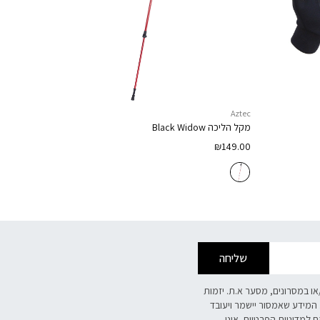
Aztec
מקל הליכה
Black Widow
₪
149.00
שליחה
/או במסרונים, מסער א.ת. יזמות
 המידע שאמסור יישמר ויעובד
אם
למדיניות הפרטיות.
איני