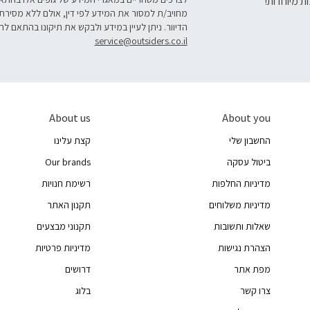
ת מיוחדות!
מחויב/ת למסור את המידע לפי דין, אולם ללא מסירת
הדיוור. ניתן לעיין במידע ולבקש את תיקונו בהתאם לה
service@outsiders.co.il
About us
About you
החשבון שלי
קצת עלינו
ביטול עסקה
Our brands
מדיניות החלפות
רשימת חנויות
מדיניות משלוחים
תקנון האתר
שאלות ותשובות
תקנוני מבצעים
הצהרת נגישות
מדיניות פרטיות
מפת אתר
דרושים
צרו קשר
בלוג