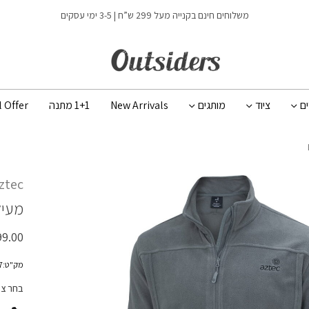
כמות LYNX II FZ
משלוחים חינם בקנייה מעל 299 ש”ח | 3-5 ימי עסקים
ים
ציוד
מותגים
New Arrivals
1+1 מתנה
l Offer
ztec
מעיל
99.00
מק"ט:200137
בחר צ