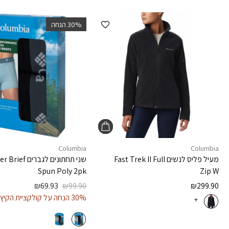
הוספה למועדפים
‫30% הנחה
Columbia
Columbia
מעיל פליס לנשים
Fast Trek II Full
שני תחתונים לגברים
er Brief
Spun Poly 2pk
Zip W
₪
69.93
₪
99.90
₪
299.90
30% הנחה על קולקציית הקיץ
+