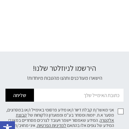
הירשמו לניוזלטר שלנו!
דוא׳׳ל
הישארו מעודכנים ותהנו מהטבות מיוחדות!
שליחה
אני מאשר/ת קבלת דיוור ו/או מידע פרסומי באימייל ו/או במסרונים,
מסער א.ת. יזמות ומסחר בע"מ וממועדון הלקוחות של
קבוצת
פתח 
אלקטרה
. המידע שאמסור יישמר ויעובד לצרכים מסחריים במאגרי
המידע של גופים אלו בהתאם
למדיניות הפרטיות.
איני מחויב/ת