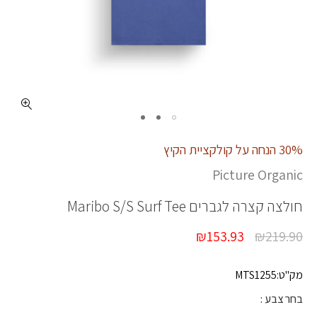
כמות MARIBO SS TEE II
30% הנחה על קולקציית הקיץ
Picture Organic
חולצה קצרה לגברים
Maribo S/S Surf Tee
₪
153.93
₪
219.90
מק"ט:MTS1255
בחר צבע