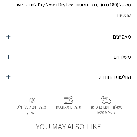
משקל (180 גרם) עם טכנולוגיות Dry Feel ו-Dry Now לייבוש מהיר
ותחושת רעננות לאורך היום גם לאחר סשן גלישה ממושך. מגיעה עם
קרא עוד
הדפס לוגו קדמי, הדפס אחורי ייחודי ותווית לוגו ארוגה להשלמת המראה
הספורטיבי. עם דירוגUPF50+ להגנה מרבית מפני קרני השמש, היא
הבחירה האידיאלית לגלישה ולפעילויות חוף. כחלק מהמחויבות לקיימות
מאפיינים
ולאתיקה, המותג מייצר בגדים בתהליכים אחראיים וידידותיים לסביבה, תוך
צמצום ההשפעה הסביבתית בכל שלב.
משלוחים
החלפות והחזרות
תשלום מאובטח
משלוחים לכל חלקי
משלוח חינם ברכישה
הארץ
מעל ₪299
YOU MAY ALSO LIKE