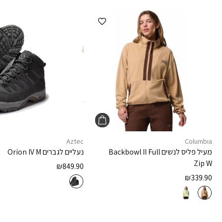
הוספה למועדפים
Aztec
Columbia
מעיל פליס לנשים
Backbowl II Full
נעליים לגברים
Orion IV M
Zip W
₪
849.90
₪
339.90