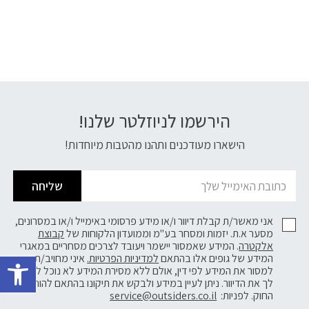
הירשמו לניוזלטר שלנו!
דוא׳׳ל
הישארו מעודכנים ותהנו מהטבות מיוחדות!
שליחה
אני מאשר/ת קבלת דיוור ו/או מידע פרסומי באימייל ו/או במסרונים,
מסער א.ת. יזמות ומסחר בע"מ וממועדון הלקוחות של
קבוצת
אלקטרה
. המידע שאמסור יישמר ויעובד לצרכים מסחריים במאגרי
פתח 
המידע של גופים אלו בהתאם
למדיניות הפרטיות.
איני מחויב/ת
למסור את המידע לפי דין, אולם ללא מסירת המידע לא נוכל לשלוח
לך את הדיוור. ניתן לעיין במידע ולבקש את תיקונו בהתאם להוראות
החוק. לפניות:
service@outsiders.co.il