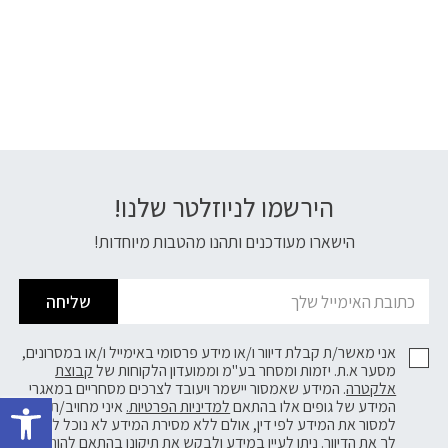
הירשמו לניוזלטר שלנו!
דוא׳׳ל
הישארו מעודכנים ותהנו מהטבות מיוחדות!
שליחה
אני מאשר/ת קבלת דיוור ו/או מידע פרסומי באימייל ו/או במסרונים,
מסער א.ת. יזמות ומסחר בע"מ וממועדון הלקוחות של
קבוצת
פתח 
אלקטרה
. המידע שאמסור יישמר ויעובד לצרכים מסחריים במאגרי
המידע של גופים אלו בהתאם
למדיניות הפרטיות.
איני מחויב/ת
למסור את המידע לפי דין, אולם ללא מסירת המידע לא נוכל לשלוח
לך את הדיוור. ניתן לעיין במידע ולבקש את תיקונו בהתאם להוראות