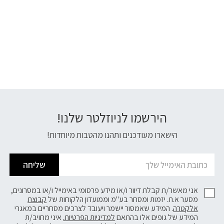
הירשמו לניוזלטר שלנו!
דוא׳׳ל
הישארו מעודכנים ותהנו מהטבות מיוחדות!
שליחה
אני מאשר/ת קבלת דיוור ו/או מידע פרסומי באימייל ו/או במסרונים,
מסער א.ת. יזמות ומסחר בע"מ וממועדון הלקוחות של
קבוצת
אלקטרה
. המידע שאמסור יישמר ויעובד לצרכים מסחריים במאגרי
המידע של גופים אלו בהתאם
למדיניות הפרטיות.
איני מחויב/ת