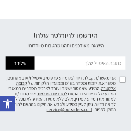
הירשמו לניוזלטר שלנו!
דוא׳׳ל
הישארו מעודכנים ותהנו מהטבות מיוחדות!
שליחה
אני מאשר/ת קבלת דיוור ו/או מידע פרסומי באימייל ו/או במסרונים,
מסער א.ת. יזמות ומסחר בע"מ וממועדון הלקוחות של
קבוצת
אלקטרה
. המידע שאמסור יישמר ויעובד לצרכים מסחריים במאגרי
פתח 
המידע של גופים אלו בהתאם
למדיניות הפרטיות.
איני מחויב/ת
למסור את המידע לפי דין, אולם ללא מסירת המידע לא נוכל לשלוח
לך את הדיוור. ניתן לעיין במידע ולבקש את תיקונו בהתאם להוראות
החוק. לפניות:
service@outsiders.co.il