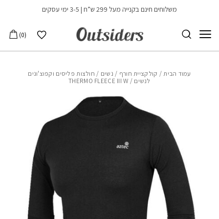
בחזרה למעלה
Skip to Content
משלוחים חינם בקנייה מעל 299 ש”ח | 3-5 ימי עסקים
הרשימה שלי
0
עמוד הבית
/
קולקציית חורף
/
נשים
/
חולצות פליסים וקפוצ'ונים
לנשים
/ THERMO FLEECE III W