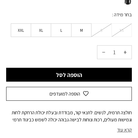
בחר מידה
XXL
XL
L
M
S
XS
הוספה לסל
הוספה למועדפים
חולצה תרמית, לנשים. לתנאי קור, מבודדת ובעלת יכולת הרחקת לחות
וגמישות מעולים, רכות ונוחות לבישה גבוהה יכולה לשמש כביגוד תרמי
תחתון או כחולצה חיצונית. השימוש בבגד מתאים מאד לעוסקים בפעילות
קרא עוד
גופנית – לסקי, לפעילות בשטח, רכיבה על אופניים וכדומה. . מומלץ