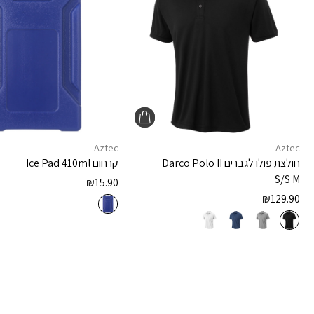
Aztec
Aztec
חולצת פולו לגברים
Darco Polo II
קרחום
Ice Pad 410ml
S/S M
₪
15.90
₪
129.90