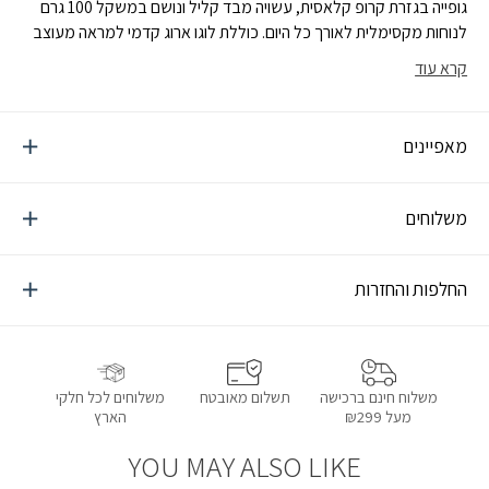
גופייה בגזרת קרופ קלאסית, עשויה מבד קליל ונושם במשקל 100 גרם
לנוחות מקסימלית לאורך כל היום. כוללת לוגו ארוג קדמי למראה מעוצב
ועדכני. אידיאלית לשימוש יומיומי ולשילוב עם שורטים או ג’ינס ללוק קיצי
קרא עוד
מחמיא. כחלק מהמחויבות לקיימות ולאתיקה, המותג מייצר בגדים
בתהליכים אחראיים וידידותיים לסביבה, תוך צמצום ההשפעה הסביבתית
בכל שלב.
מאפיינים
משלוחים
החלפות והחזרות
תשלום מאובטח
משלוחים לכל חלקי
משלוח חינם ברכישה
הארץ
מעל ₪299
YOU MAY ALSO LIKE