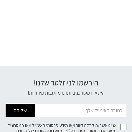
הירשמו לניוזלטר שלנו!
דוא׳׳ל
הישארו מעודכנים ותהנו מהטבות מיוחדות!
שליחה
אני מאשר/ת קבלת דיוור ו/או מידע פרסומי באימייל ו/או במסרונים,
מסער א.ת. יזמות ומסחר בע"מ וממועדון הלקוחות של
קבוצת