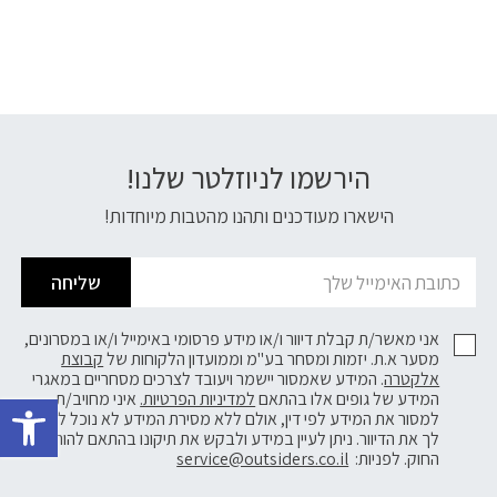
הירשמו לניוזלטר שלנו!
דוא׳׳ל
הישארו מעודכנים ותהנו מהטבות מיוחדות!
שליחה
אני מאשר/ת קבלת דיוור ו/או מידע פרסומי באימייל ו/או במסרונים,
מסער א.ת. יזמות ומסחר בע"מ וממועדון הלקוחות של
קבוצת
אלקטרה
. המידע שאמסור יישמר ויעובד לצרכים מסחריים במאגרי
פתח 
המידע של גופים אלו בהתאם
למדיניות הפרטיות.
איני מחויב/ת
למסור את המידע לפי דין, אולם ללא מסירת המידע לא נוכל לשלוח
לך את הדיוור. ניתן לעיין במידע ולבקש את תיקונו בהתאם להוראות
החוק. לפניות:
service@outsiders.co.il