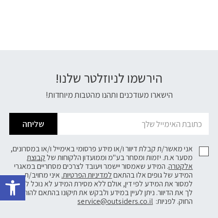
הירשמו לניוזלטר שלנו!
דוא׳׳ל
הישארו מעודכנים ותהנו מהטבות מיוחדות!
שליחה
אני מאשר/ת קבלת דיוור ו/או מידע פרסומי באימייל ו/או במסרונים,
מסער א.ת. יזמות ומסחר בע"מ וממועדון הלקוחות של
קבוצת
אלקטרה
. המידע שאמסור יישמר ויעובד לצרכים מסחריים במאגרי
פתח 
המידע של גופים אלו בהתאם
למדיניות הפרטיות.
איני מחויב/ת
למסור את המידע לפי דין, אולם ללא מסירת המידע לא נוכל לשלוח
לך את הדיוור. ניתן לעיין במידע ולבקש את תיקונו בהתאם להוראות
החוק. לפניות:
service@outsiders.co.il